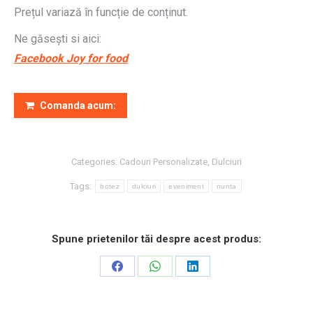
Prețul variază în funcție de conținut.
Ne găsești si aici:
Facebook Joy for food
Comanda acum:
Categories:
Cadouri Personalizate
,
Dulciuri
Tags:
botez
dulciuri
eveniment
nunta
Spune prietenilor tăi despre acest produs:
Share
Share
Share
on
on
on