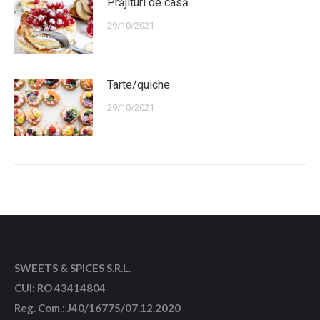
Prăjituri de casă
29/10/2021
Tarte/quiche
29/10/2021
SWEETS & SPICES S.R.L.
CUI: RO 43414804
Reg. Com.: J40/16775/07.12.2020