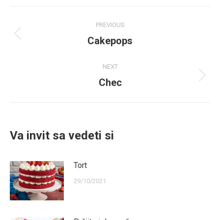
Facebook
WhatsApp
LinkedIn
Post
PREVIOUS
navigation
Previous
Cakepops
post:
NEXT
Next
Chec
post:
Va invit sa vedeti si
Tort
29/10/2021