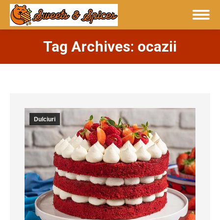
Tag Archives: ocazii
You are here:
Dulciuri