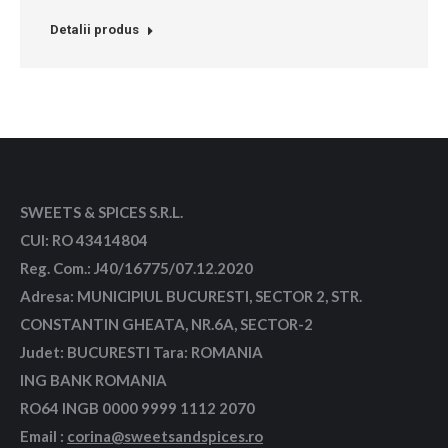
Detalii produs
SWEETS & SPICES S.R.L.
CUI: RO 43414804
Reg. Com.: J40/16775/07.12.2020
Adresa: MUNICIPIUL BUCURESTI, SECTOR 2, STR.
CONSTANTIN GHEATA, NR.6A, SECTOR-2
Judet: BUCURESTI Tara: ROMANIA
ING BANK ROMANIA
RO64 INGB 0000 9999 1112 2070
Email :
corina@sweetsandspices.ro