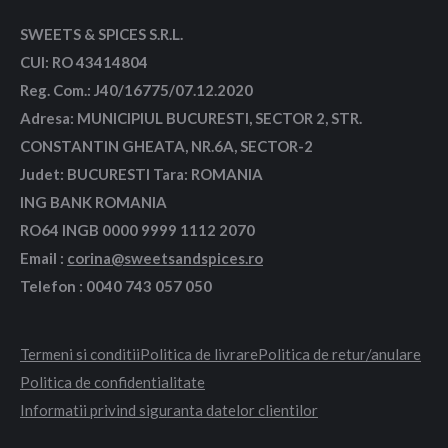
SWEETS & SPICES S.R.L.
CUI: RO 43414804
Reg. Com.: J40/16775/07.12.2020
Adresa: MUNICIPIUL BUCURESTI, SECTOR 2, STR.
CONSTANTIN GHEATA, NR.6A, SECTOR-2
Judet: BUCURESTI Tara: ROMANIA
ING BANK ROMANIA
RO64 INGB 0000 9999 1112 2070
Email :
corina@sweetsandspices.ro
Telefon : 0040 743 057 050
Termeni si conditii
Politica de livrare
Politica de retur/anulare
Politica de confidentialitate
Informatii privind siguranta datelor clientilor